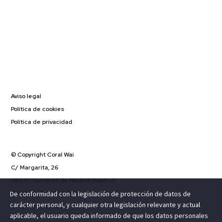
Aviso legal
Política de cookies
Política de privacidad
© Copyright Coral Wai
C/ Margarita, 26
28970 Humanes de Madrid (Madrid)
Teléfono: 900 820 300
De conformidad con la legislación de protección de datos de
carácter personal, y cualquier otra legislación relevante y actual
info@coralwai.com
aplicable, el usuario queda informado de que los datos personales