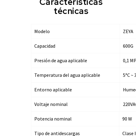
Características
técnicas
Modelo
ZEYA
Capacidad
600G
Presión de agua aplicable
0,1 MP
Temperatura del agua aplicable
5°C ~ 
Entorno aplicable
Humed
Voltaje nominal
220VA
Potencia nominal
90 W
Tipo de antidescargas
Clase I