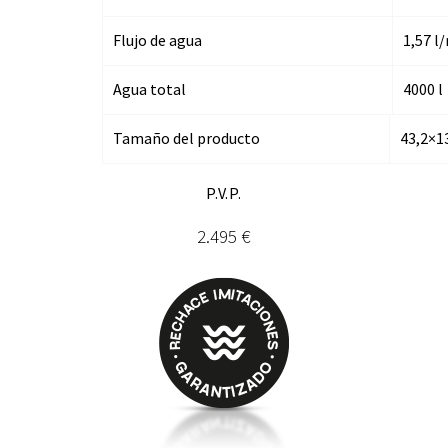
Flujo de agua
1,57 l
Agua total
4000 l
Tamaño del producto
43,2×1
P.V.P.
2.495 €