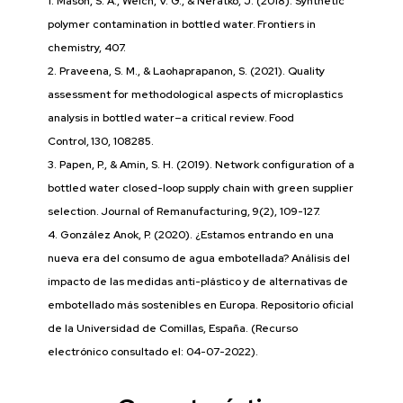
1. Mason, S. A., Welch, V. G., & Neratko, J. (2018). Synthetic
polymer contamination in bottled water. Frontiers in
chemistry, 407.
2. Praveena, S. M., & Laohaprapanon, S. (2021). Quality
assessment for methodological aspects of microplastics
analysis in bottled water–a critical review. Food
Control, 130, 108285.
3. Papen, P., & Amin, S. H. (2019). Network configuration of a
bottled water closed-loop supply chain with green supplier
selection. Journal of Remanufacturing, 9(2), 109-127.
4. González Anok, P. (2020). ¿Estamos entrando en una
nueva era del consumo de agua embotellada? Análisis del
impacto de las medidas anti-plástico y de alternativas de
embotellado más sostenibles en Europa. Repositorio oficial
de la Universidad de Comillas, España. (Recurso
electrónico consultado el: 04-07-2022).